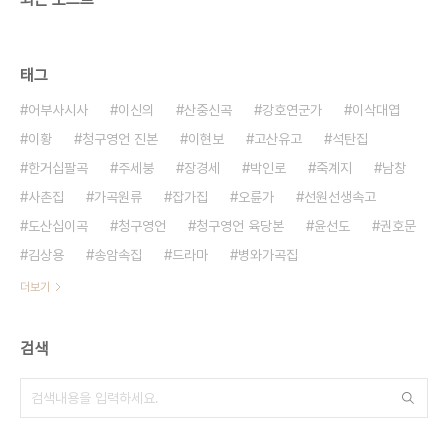
태그
어부사시사
이신의
산중신곡
강호연군가
이삭대엽
이황
청구영언 진본
이현보
고산유고
석탄집
한거십팔곡
주세붕
장경세
박인로
죽계지
남창
사촌집
가곡원류
잡가집
오륜가
선원선생속고
도산십이곡
청구영언
청구영언 육당본
윤선도
권호문
김상용
송암속집
드라마
병와가곡집
더보기
검색