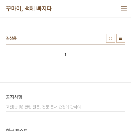
본문 바로가기
꾸마이, 책에 빠지다
김상용
1
공지사항
고전(古典) 관련 원문, 전문 문서 요청에 관하여
최근 포스트