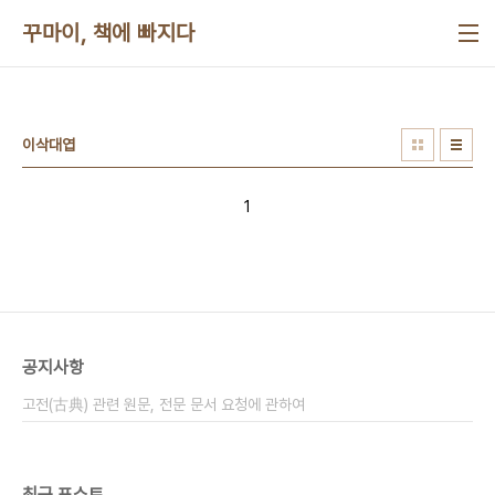
본문 바로가기
꾸마이, 책에 빠지다
이삭대엽
1
공지사항
고전(古典) 관련 원문, 전문 문서 요청에 관하여
최근 포스트