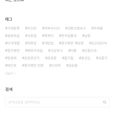
태그
가곡원류
이신의
어부사시사
선원선생속고
주세붕
송암속집
사촌집
죽계지
한거십팔곡
남창
이삭대엽
이현보
석탄집
청구영언 육당본
도산십이곡
청구영언
병와가곡집
고산유고
이황
산중신곡
장경세
강호연군가
권호문
잡가집
윤선도
오륜가
박인로
청구영언 진본
드라마
김상용
더보기
검색