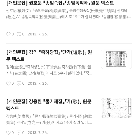
[개인문집] 권호문 『송암속집』「송암독악곡」 원문 텍스트
래도 히히히히 저래도 히히히히 매일에 히히히히 하니 일
글 내용
권호문(權好文)_『송암속집(松巖續集)』 송암선생속집(松巖先生續集) 권지육
일마다 히히히히로다 - 김득연(金得硏) 『갈봉선생문집
(卷之六) 송암독악곡(松巖獨樂曲)에 시조 19수가 실려 있다. 『송암집(松巖集)』
(葛峯先生文集)』 「산중잡곡(山中雜曲)」 읽으면서 한 없
은 권호문(權好文)의 시문집으로 원집 6권과 부록, 속집 6권, 연보와 별집 2권으로
이 웃게 되는 노래. ‘웃으면 복이 온다’는 뜻이 아주 쉽게 쓰
모두 5책으로 구성되어 있다. 속집 권6 말미에 국문시가가 수록되어 있는데, 내지에
여 있다. “매일에 히히히히하니 일일마다 히히히히로다” :
작성시간
0
0
2013. 7. 26.
‘송암독악곡(松巖獨樂曲)’이라고 되어 있다. 「송암독악곡」에는 경기체가 작품 7곡
D 모두에게 웃음 가득한 일이 많이 생기길 바라며...
과 시조 19수가 수록되어 있다. 은 16세기 강호시조의 대표작 가운데 하나이다. 閒
居十八曲 01生平애願니다忠孝이로다이두일말면禽獸ㅣ나다라리야애
[개인문집] 김익 『죽하당집』「단가(短歌)」 원
고져야十載遑遑노라 02計校이터니功名이느저셰라負笈東南야如恐不
문 텍스트
及을歲月이물흘니못이롤가야라 03비록못일워두林泉이됴니라無心
글 내용
魚鳥自閒閒얏니早晩..
김익(金熤)_『죽하당집(竹下堂集)』 죽하집(竹下集) 권
지사(卷之四) 단가(短歌)에 시조 6수가 실려 있다. 『죽하
집(竹下集)』은 조선 후기의 학자 김익(金熤)의 으로 20
작성시간
0
0
2013. 7. 26.
권 10책으로 된 시문집이다. 시조 작품은 권4 말미에 “단
가(短歌)”라는 제목으로 총 6수가 수록되어 있다. 모두 유
배지에서 지은 것으로, 「치성(雉城)」, 「탐라(酖羅)」, 「능성
[개인문집] 강응환 『물기재집』「가(歌)」 원문
(能城)」, 「동주(東州)」는 김익이 유배 생활을 했던 곳이자
텍스트
작품을 창작한 지명을 표기한 것이다. 치성과 제주에서 창
글 내용
작된 4수는 연군시조이며, 능성과 철원에서 창작된 2수는
강응환(姜膺煥)_『물기재집(勿欺齋集)』 물기재집(勿欺
탈속과 은일의 세계에 침잠하는 모습을 보여주고 있다. 短
齋集) 권지일(卷之一) 가(歌)에 시조 1수가 실려 있다.
歌 01白日은를넘고黃河는바다로든다千里目다오려
『물기재집(勿欺齋集)』은 조선 후기 무신이었던 강응환
작성시간
0
0
2013. 7. 26.
一層樓올나가니님겨신九重金闕이어듸멘고노라 02
(姜膺煥)의 2권 1책으로 된 시문집이다. 권1 마지막 「가