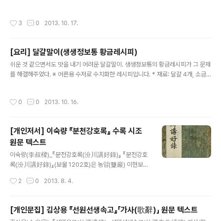
른용 수저로 수치화한 레시피입니다. 1) 고사리 * 재료: 고사리 1줌, 식용유 반 술, 조
선간장 한 술, 다진 마늘 반 술, 참기름 반 술 * 조리 방법 및 순서 ➀ 마른 고사리를
작성시간
3
0
2013. 10. 17.
한나절 불린 후, 5분 정도 삶고 찬물로 헹군다. ➁ 다시 한 번 찬물에 고사리를 3시간
정도 둔다. ※ 고사리 특유의 쓴 맛을 제거하는 데 도움이 된다. ➂ 먹기 좋은 크기로
손질해서 팬에 식용유 반 술을 두르고 조선간장 한 술, 다진 마늘 반 술, 참기름 반 술
[요리] 달걀말이(생생정보통 황금레시피)
과 함께 중간 불에서 천천히 볶는다. 2) 콩나물 * 재료: 콩나물 1봉, 소금 반 술, 참기
글 내용
름 반 술 ..
쉬운 것 같으면서도 맛을 내기 어려운 달갈말이. 생생정보통의 황금레시피가 그 문제
를 해결해주었다. ※ 어른용 수저로 수치화한 레시피입니다. * 재료: 달걀 4개, 소금
(천일염 꽃소금) 1/5 수저, 다진 양파 1 수저, 다진 대파 1 수저, 다져서 볶은 당근 1
수저, 다진 햄 1 수저, 물 2 수저, 기름 1 수저 * 조리 방법 및 순서 1. 기호에 맞게 채
작성시간
0
0
2013. 10. 16.
소를 준비합니다. ※ 당근을 기름에 볶으면 식감은 물론 영양성분의 흡수율도 높일 수
있습니다. 2. 달걀 4개의 흰자와 노른자가 골고루 섞어 거품이 일어나기 전까지 휘젓
습니다. 3. 풀어놓은 달걀에 소금 1/5 수저, 준비한 채소, 물 2 수저를 넣습니다. ※ 채
[개인저서] 이숙량 『분천강호록』 수록 시조
소는 각각 달걀 4개당 1 수저가 적당합니다. 4. 기름 1 수저를 두르고 프라이팬을
원문 텍스트
강..
글 내용
이숙량(李叔樑)_『분천강호록(汾川講好錄)』 『분천강호
록(汾川講好錄)』(보물 1202호)은 농암(聾巖) 이현보
(李賢輔, 1467∼1555)의 6째 아들인 이숙량(李叔樑)
작성시간
2
0
2013. 8. 4.
이 집안의 자제들을 가르치고 가문의 법도를 세우기 위해
'사마씨삭망의'의 절차와 규약을 담은 책이다. 이현보 대에
와서 '분천'을 중심으로 한 예안 일대의 명문세가로 확실하
[개인문집] 김상용 『선원선생속고』「가사(歌辭)」 원문 텍스트
게 자리잡은 이숙량의 가문은 집안에서 매월 초하루, 보름
글 내용