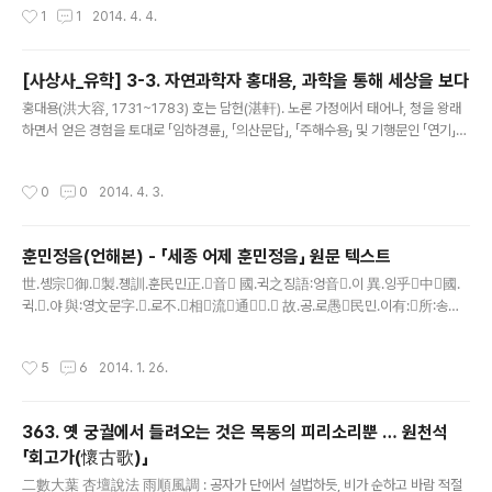
해 회의를 느끼고 우물 안 개구리로 살고 있는 조선의 지식
작성시간
1
1
2014. 4. 4.
서학이라 불리었다. 천주교는 북인 계열이 처음 전래하였으나, 실학자 이익을 중심으
인을 향해 ‘세상을 바라보는 눈’을 바꿀 것을 촉구하고 있
로 한 남인 학자들에 의해 연구되기 시작하여 학문적 이해를 넓혔다. * 이수광은 광
다. 허자, 실옹을 만나다 001자허자(子..
해군 초에 베이징에 사신으로 갔다 와서 저술한 「지봉유설」에서 마테오리치의 「천주
[사상사_유학] 3-3. 자연과학자 홍대용, 과학을 통해 세상을 보다
실의」를 요약⋅소개하면서 불교와의 차이점을 언급하였다. 조선 후기에 가장 많이 읽
글 내용
힌 천주 교리서는 이탈리아의 마테오리치가 지은 「천주실의」였..
홍대용(洪大容, 1731~1783) 호는 담헌(湛軒). 노론 가정에서 태어나, 청을 왕래
하면서 얻은 경험을 토대로 「임하경륜」, 「의산문답」, 「주해수용」 및 기행문인 「연기」
등을 저술하였는데, 그의 대표적인 저서 『담헌서(湛軒書)』에 기록되어 전하고 있다.
홍대용은 「임하경륜(林下經綸)」을 통해서 (완전)균전제를 주장하며 토지 개혁에도
작성시간
0
0
2014. 4. 3.
관심을 보였다. 놀고먹는 선비들이 생산 활동에 종사할 것을 역설하고, 성인 남자들
에게 2결의 토지를 나누어 줄 것을 주장하였다. 그리고 병농일치의 군대조직을 제안
했다. 「의산문답(醫山問答)」은 홍대용이 1766년(영조42) 초 베이징[北京]에서
훈민정음(언해본) - 「세종 어제 훈민정음」 원문 텍스트
중국의 학자들과 교류하며 새롭게 얻은 지식과 경험을 토대로 쓴 ‘과학 논문’이다. 실
글 내용
옹(實翁)과 정통 성리학자인 허자(虛子) ..
世․솅宗御․製․졩訓․훈民민正․音 國․귁之징語:엉音․이 異․잉乎中國․
귁․․야 與:영文문字․․로不․相流通․ 故․공․로愚民민․이有:所:송欲․
욕言야․도 而終不․得․득伸신其情者:쟝ㅣ多당矣:․라 予영ㅣ爲․윙
此:憫:민然․․야 新신制․졩二․十․씹八․字․․노․니 欲․욕使:人人․․로
작성시간
5
6
2014. 1. 26.
易․잉習․씹․․야便뼌於日․用․耳:니․라 ㄱ․牙音․이․니如君군ㄷ字․
初총發․聲․니竝․書셩․면如虯ㅸ字․初총發․聲․니․라 ㅋ․牙音
․이․니如快쾡ㆆ字․初총發․聲․니․라 ㆁ․牙音․이․니如業․字․初
363. 옛 궁궐에서 들려오는 것은 목동의 피리소리뿐 … 원천석
총發․聲․니․라 ㄷ․舌․音․이․니如斗:ㅸ字․初총發․聲․니竝․書
「회고가(懷古歌)」
셩․면如覃땀ㅂ字․初총發․聲․니․라 ㅌ․舌․..
글 내용
二數大葉 杏壇說法 雨順風調 : 공자가 단에서 설법하듯, 비가 순하고 바람 적절