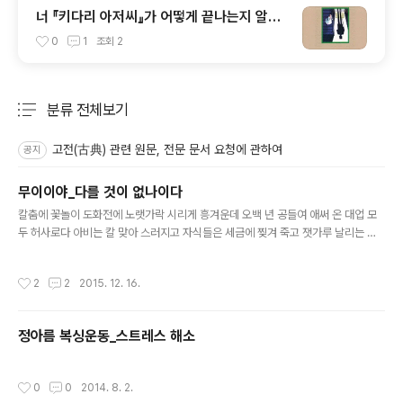
너 『키다리 아저씨』가 어떻게 끝나는지 알
아? … 드라마 《응답하라 1997》
0
1
조회
2
분류 전체보기
주요 글 목록
고전(古典) 관련 원문, 전문 문서 요청에 관하여
공지
무이이야_다를 것이 없나이다
글 내용
칼춤에 꽃놀이 도화전에 노랫가락 시리게 흥겨운데 오백 년 공들여 애써 온 대업 모
두 허사로다 아비는 칼 맞아 스러지고 자식들은 세금에 찢겨 죽고 잿가루 날리는 만
월대에 통곡 소리 구슬퍼라 무이이야 무이이야 세상에 묻노니 생사를 가름에 정치와
칼이 다를 게 무어냐 천중의 이름 없는 새야 왜 그리도 구슬프게 우느냐 어차피 들꽃
작성시간
2
2
2015. 12. 16.
이 진 자리는 찾을 수 없지 않느냐 천중의 이름 없는 새야 왜 그리도 구슬프게 우느냐
어차피 들꽃이 진 자리는 찾을 수 없지 않느냐 _『육룡이 나르샤』OST「무이이야」 다
를 게 무어냐 『맹자』「양혜왕 상」제4장 전문 梁惠王曰양혜왕왈, “寡人願安承教과
정아름 복싱운동_스트레스 해소
인원안승교。” 양혜왕이 “과인은 기꺼이 선생의 가르침을 받고 싶습니다.”라고 했
다. 孟子對曰맹자대왈, 殺人以梃與刃살인이정여인, 有以異乎유이이..
작성시간
0
0
2014. 8. 2.