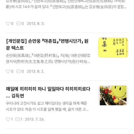
김상용(金尙容)_『선원유고(仙源遺稿)』 선원선생속고(仙源先生續稿) 가사(歌
마다 모여 집안의 존비, 장유의 차서를 정비하고, 가족간의
辭)에 시조 14수가 실려 있다. 『선원유고(仙源遺稿)』는 김상용(金尙容)의 문집으
결속을 다지는 '사마씨삭망의'를 실행한다. 『분천강호록』
로 원집(原集) 4권 2책과 속고(續稿) 1책으로 모두 3책으로 구성되어 있다. 『선원
에 적힌 '효부모(孝父母), 우형제(友兄弟), 회친척(和親
속고(仙源續稿)』에 시조가 수록되어 있는데, 속고(續稿)는 맨 앞에 목록(目錄)이
戚), 목인보(睦隣保)' 등의 4개 조항을 집안의 자제들은
작성시간
0
0
2013. 8. 3.
있고, 그 뒤로 시(詩)와 의(議), 차(箚), 가사(歌辭), 부록(附錄), 연보(年譜)가 실려
미리 배워두고, 의례 당일에 강론하고 해석하는 시간을 가
있다. 『선원속고(仙源續稿)』의 ‘가사(歌辭)’ 항목에 시조 5수와 9수가 있다. 모두
졌는데, 이것은 '삭망의'의 핵심..
교훈적 내용의 연시조로 집안 자제들의 교육 목적으로 창작되었을 것으로 추정된다.
[개인문집] 손만웅 『야촌집』「연행시단가」 원
五오倫륜歌가五오章쟝 01어버이子息식이。하삼긴至지親친이라。父부母
문 텍스트
모곳아니면。이몸이이실소냐。烏오鳥됴도反반哺포니。父부母모孝..
글 내용
손만웅(孫萬雄)_『야촌집(野村集)』 지(地) 야촌선생문집
권지사(野村先生文集卷之四) 연행시단가(燕行時短
歌)에 손만응의 시조 1수가 수록되어 있다. 『야촌집(野村
작성시간
0
0
2013. 8. 2.
集)』은 조선 후기의 문신⋅학자인 손만웅(孫萬雄 ; 1643
∼1712)의 시문집이다. ‘권지사(卷之四)’에는 「연행일록
(燕行日錄)」과 「연행시단가(燕行時短歌)」가 수록되어
매일에 히히히히 하니 일일마다 히히히히로다
있는데, 「연행일록(燕行日錄)」은 1677년(숙종3) 저자가
… 김득연
동지사의 서장관이 되어 중국을 왕복하는 동안 보고 느낀
글 내용
것과 중국의 기후⋅풍토⋅산물⋅행사 등에 관하여 적은 기행문
우리나라 고전시가도 쉽고 재미있다는 생각을 하게 해준
이다. 「연행시단가(燕行時短歌)」는 임금의 명을 받고 연
시조가 있다. 처음 이 시조를 알게 됐을 때, 골치 아픈 고어
행 길에 오른 이 몸이 무엇을 마다할까마는 오직 나이 많은
와 해석으로만 가득하던 시조가 달리 보였었다. 김득연(金
작성시간
1
1
2013. 7. 26.
노모를 두고 떠난 것이 마음에 걸린다는 내용으로 산해관
得硏)이 쓴 이 시조는 설명도, 해석도 필요 없다. 히히히히
(山海關)에서 지은 것이다. 燕行時短歌 到..
 히히히히 이러도 히히히히 져러도 히히히히 일에 히히
히히 니 일일마다 히히히히로다 히히히히 또 히히히히 이