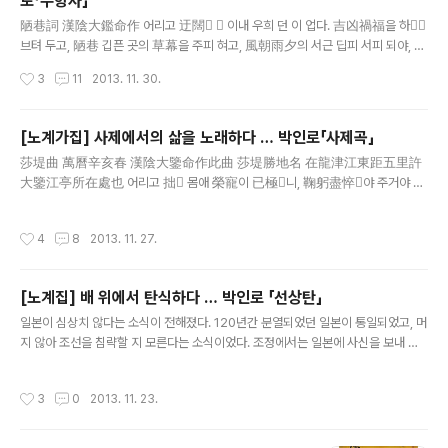
로「누항사」
年刊 초간본으로 서울대학교 규장각장본이다. 花田別..
글 내용
陋巷詞 漢陰大鑑命作 어리고 迂闊  이내 우희 던 이 업다. 吉凶禍福을 하
브텨 두고, 陋巷 깁픈 곳의 草幕을 주피 혀고, 風朝雨夕의 서근 딥피 서피 되야, 닷
홉 밥 서홉 粥에 烟氣도 하도 할샤. 얼머 만히 바 밥의 懸鶉稚子들은, 將碁 버덧
작성시간
3
11
2013. 11. 30.
卒 미덧 나아오니, 人情天理예 마 혼자 머글넌가? 설더인 熟冷애 뷘  소길 이
로다. 生涯 이러다 丈夫 을 옴길런가? 安貧一念을 져글만졍 품어 이셔, 隨宜로
살려니 날로조차 齟齬다. 히 不足거든 봄이라 有餘며, 주머니 뷔엿거든 병
[노계가집] 사제에서의 삶을 노래하다 … 박인로「사제곡」
의라 담겨시랴? 다 나 뷘 독 우희 어론털 덜 도든 늘근 쥐, 貪多務得야 恣意
글 내용
莎堤曲 萬曆辛亥春 漢陰大鑒命作此曲 莎堤勝地名 在龍津江東距五里許
揚揚니 白日 아래 强盜로다. 아야라 어든 거 다 狡穴에 앗겨두고, 碩鼠 三章
大鑒江亭所在處也 어리고 拙 몸애 榮寵이 已極니, 鞠躬盡悴야 주거야 말
을 時時로 吟詠며, 歎息無言야 搔白首니로다. 이 中..
려 너겨, 夙夜匪懈야 밥을 닛고 思度, 군솔의 현 블로 日月明을 도올런가? 尸
位伴食을 몃 나 디내연고? 늙고 病이 드러 骸骨을 빌니실, 漢水 東다히로 訪
작성시간
4
8
2013. 11. 27.
水尋山야, 龍津江 디내올나 莎堤 안 도라드니, 第一江山이 님재 업시 렷다.
平生夢想이 오라야 그러던디, 水光山色이 녯  다시 본 , 無情 山水도 有
情야 보이다. 白沙汀畔의 落霞 빗기 고, 三三五五히 섯거 노 뎌 白鷗이
[노계집] 배 위에서 탄식하다 … 박인로 「선상탄」
야, 너려 말 뭇쟈 놀나디 마라라. 이 名區勝地를 어라 드럿던다? 碧波이 洋洋
글 내용
니 渭水 伊川 아닌 게오? 峯巒이 秀異니 富春 箕山 아닌 게오? 林深路黑
일본이 심상치 않다는 소식이 전해졌다. 120년간 분열되었던 일본이 통일되었고, 머
니 晦翁 雲谷 아..
지 않아 조선을 침략할 지 모른다는 소식이었다. 조정에서는 일본에 사신을 보내 이
를 조사하도록 하였다. 그러나 두 사신의 의견이 서로 달라 조정은 당황하지 않을 수
없었다. 1년 뒤 일본은 조총을 비롯한 신무기에 20만이 넘는 군사를 이끌고 조선을
작성시간
3
0
2013. 11. 23.
침략하였다. 1592년 임진왜란이다. 관군이 일본군에 무너지면서 나라 전체가 큰 어
려움에 빠졌다. 이런 가운데 왕과 조정은 평양으로, 다시 의주로 피난을 떠났다. 수많
은 사람들이 일본군의 손에 죽었고, 나라 안 곳곳이 일본군에 짓밟혔다. 하지만 조정