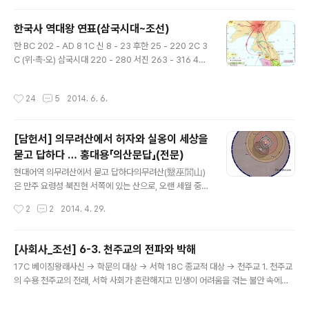
한국사 역대왕 연표(삼국시대~조선)
글 내용
한 BC 202 - AD 8 1C 신 8 - 23 후한 25 - 220 2C 3
C (위⋅촉⋅오) 삼국시대 220 - 280 서진 263 - 316 4C
5호 16국 시대 316 - 439 5C 위진남북조 시대 439 - 5
89 6C 수 589 - 618 7C 당 618 - 906 8C * 당, 안사
작성시간
24
5
2014. 6. 6.
의 난 755 - 763 9C * 당, 황소의 난 875 - 884 10C
5대10국 혼란기 907 - 960 * 거란통일 916 (야율아보
기) 거란, 요 946 - 1125 송 960 -1127 * 송, 중국통일
[담헌서] 의무려산에서 허자와 실옹이 세상을
979 11C 12C 여진, 금 1115 - 1234 요 멸망 1125 북송
묻고 답하다 … 홍대용「의산문답」(전문)
멸망 1127 남송 1127 - 1279 13C * 칭기스칸 몽골통일
글 내용
1206 원 1260 - 1368 남송멸망 1279 ..
현대어역 의무려산에서 묻고 답하다의무려산(毉巫閭山)
은 만주 요령성 북진현 서쪽에 있는 산으로, 오랜 세월 중국
의 북진(北鎭)이었고, 요동벌이 끝나는 지점에 있다. 「의산
작성시간
2
2
2014. 4. 29.
문답」의 배경이 중국과 조선의 지리적 경계인 의무려산이
라는 점은 이 글이 말하고자 하는 주제와 관련해서 중요한
의미를 가진다. 중국을 천하의 중심이라 여기고 중국 외는
[사회사_조선] 6-3. 천주교의 전파와 박해
오랑캐라고 하던, 화이(華夷)를 구분 짓는 경계에서 작가
글 내용
17C 베이징왕래사신 → 학문의 대상 → 서학 18C 종교적 대상 → 천주교 1. 천주교
는 화와 이의 구분을 부정한다. 그리고 중화주의적 명분론
의 수용 천주교의 전래, 서학 사회가 혼란해지고 민생이 어려움을 겪는 불안 속에서
에 사로잡혀 있던 성리학적 인식에 의문을 제기한다. 작가
서학, 즉 천주교가 전해졌다. 서학은 17C에 베이징을 왕래하던 사신들에 의해 우리
는 세계의 변화를 인식하지 못하는 성리학적 명분론에 대
나라에 소개되었는데, 처음에는 종교로 인식되기보다는 새로운 학문으로 인식되어