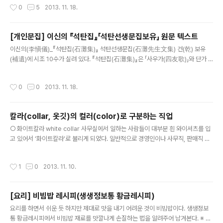
있다. 『서하당유고(棲霞堂遺稿)』는 조선 중기 학자 김성
작성시간
0
5
2013. 11. 18.
원(金成遠)의 시문집으로 2권 1책으로 구성되어 있다. 표
제는 ‘서하유집(棲霞遺集) 단(單)’, 판심제목은 ‘서하당유
고’로 되어 있다. ‘가(歌)’에 시조 「헌작북당시월미명우역작
[개인문집] 이신의 『석탄집』「석탄선생문집보유」 원문 텍스트
작가(獻酌北堂時月微明雨亦作作歌)」 1편, 정철(鄭
글 내용
이신의(李愼儀)_『석탄집(石灘集)』 석탄선생문집(石灘先生文集) 건(乾) 보유
澈)의 국문가사인 「성산별곡(星山別曲)」 1편이 수록되어
(補遺)에 시조 10수가 실려 있다. 『석탄집(石灘集)』은 「사우가(四友歌)」와 단가 6
있다. 「헌작북당시월미명우역작작가」는 김성원이 '어머니
수가 수록된 이신의(李愼儀)의 시문집이다. 표제는 ‘석탄집’, 판심제목은 ‘석탄선생
에게 술잔을 올릴 때 달빛이 희미하고 또 비가 내리므로 지
문집’으로 되어 있다. 「사우가」는 송, 국, 매, 죽을 벗으로 의인화한 작품으로 윤선도의
었다'는 뜻이다. 獻酌北堂時月微明雨亦作作歌 01 녈
작성시간
0
0
2013. 11. 18.
「오우가(五友歌)」와 비견될 만한 작품이다. 단가 6수는 유배지에서의 심회를 담고
구룸이심히구저근달을가리오니밤의혼자안자오미
있다. 추부(追附)에 김시찬 등이 쓴 「석탄선생사우가후(石灘先生四友歌後)」가 실
그지업다이이들아라비를모라오도다 附星山別曲 松
려 있어 함께 문서를 첨부한다. 石셕灘탄先션生文문集집補보遺류 四友우歌
江 엇..
칼라(collar, 옷깃)의 컬러(color)로 구분하는 직업
가 松송 01바회예셧솔이凜늠然연줄반가온뎌風풍霜샹을격거도여외줄젼혜업
글 내용
다얻디타봄비츨가져고틸줄모니 菊국 02東동籬리의심은菊국花화貴귀줄를
○ 화이트칼라 white collar 사무실에서 일하는 사람들이 대부분 흰 와이셔츠를 입
뉘아..
고 있어서 ‘화이트칼라’로 불리게 되었다. 일반적으로 경영인이나 사무직, 판매직 등
에 종사하는 사람들을 말하며, 일반 사무업무에 관련된 일을 하는 근로자를 일컫는
다. ● 블루칼라 blue collar 생산직에 종사하는 육체노동자들이 주로 푸른 작업복
작성시간
1
0
2013. 11. 10.
을 입었기에 생긴 말로, 과거에는 화이트칼라와 대응되는 말로 쓰였다. 제조업이나
광업, 건설업 등 생산현장에서 일하는 노동자를 지칭한다. ● 핑크칼라 pink collar
1970년대 미국에서 처음 쓰인 말로, 원래 점원이나 비서직에 종사하는 여성들을 칭
[요리] 비빔밥 레시피(생생정보통 황금레시피)
하는 말이었으나 이후 가족의 생계를 위해 일하는 주부 전체로 그 의미가 확장되었
글 내용
다. 우리나라에서는 IMF체제에서 생계를 위..
요리를 하면서 쉬운 듯 하지만 제대로 맛을 내기 어려운 것이 비빔밥이다. 생생정보
통 황금레시피에서 비빔밥 재료를 맛깔나게 손질하는 법을 알려주어 남겨본다. ※ 어