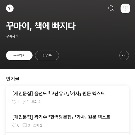
검색하기
티스토리
꾸마이, 책에 빠지다
구독자
1
구독하기
방명록
신고하기 레이어
열기
인기글
[개인문집] 윤선도 『고산유고』「가사」 원문 텍스트
1
1
조회
4
[개인문집] 곽기수 『한벽당문집』 「가사」 원문 텍스트
0
0
조회
2