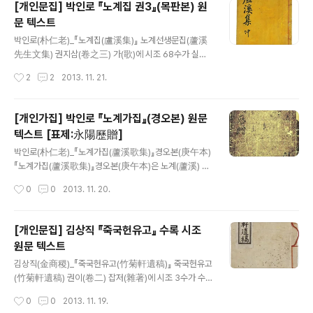
[개인문집] 박인로 『노계집 권3』(목판본) 원
에서는 단지 명의 구원이 있기만을 학수고대할 따름이었다. 그런데 바로 이때, 일본
문 텍스트
군을 무찔러 위기에 빠진 나라를 구한 사람들이 나타났..
글 내용
박인로(朴仁老)_『노계집(盧溪集)』 노계선생문집(蘆溪
先生文集) 권지삼(卷之三) 가(歌)에 시조 68수가 실려
있다. 『노계집(盧溪集)』 은 박인로(朴仁老)의 시문집이
작성시간
2
2
2013. 11. 21.
다. 1690년(숙종 16) 한음(漢陰)의 증손인 이윤문(李允
文)이 사제곡, 누항사, 조홍시가만을 수록한 목판으로 간행
되었다. 1831년(순조31)에 후손 박천주와 박희주가 원집
[개인가집] 박인로 『노계가집』(경오본) 원문
과 부록 상하권으로 나누고 가사 1권을 별록으로 각판(刻
텍스트 [표제:永陽歷贈]
板)한 뒤 간행[원간본(原刊本)]된 이후 중판(重刊)도 된
글 내용
적이 없고, 3차에 걸친 추각(追刻)과 보각(補刻)이 이루어
박인로(朴仁老)_『노계가집(蘆溪歌集)』경오본(庚午本)
졌을 뿐이다. 1900년 이전에 1차 추각되었고[제1차 추각
『노계가집(蘆溪歌集)』경오본(庚午本)은 노계(蘆溪) 박
본(追刻本)], 1904년 「도산가(陶山歌)」를 추각(追刻)⋅
인로(朴仁老)의 가사집(歌詞集)으로, 이윤문(1646~17
작성시간
0
0
2013. 11. 20.
영인하였다[제2차 추각본(追刻本) 또는 광무본(光武
17)이 영양(永陽, 영천의 옛 이름) 군수가 되어 이 고을을
本)]. 이후 1959년 후..
역람(歷覽)하는 가운데 그의 증조 한음 이덕형(漢陰 李德
馨)과 관련된 노계 가사(蘆溪 歌辭) 및 시조를 싣고 후지
[개인문집] 김상직 『죽국헌유고』 수록 시조
(後識)를 붙여 1690년(숙종16, 庚午) 경에 간행한 것이
원문 텍스트
다. 표지의 왼쪽 상단부에는 ‘영양역증(永陽歷贈)’, 오른쪽
글 내용
하단부에는 ‘육의당(六宜堂)’이 기록되어 있다. 한자어는
김상직(金商稷)_『죽국헌유고(竹菊軒遺稿)』 죽국헌유고
여백에 음(音)을 달고 협주(夾註)를 번역하였으며, 발문
(竹菊軒遺稿) 권이(卷二) 잡저(雜著)에 시조 3수가 수
(跋文)은 덧붙인 종이에 번역하여 놓았다. 다른 문헌에서
록되어 있다. 『죽국헌유고(竹菊軒遺稿)』는 김상직(金商
작성시간
0
0
2013. 11. 19.
발견되지 않았던 새로운 가사 2편 「상사곡(相思曲)」, 「권
稷)의 시문집이다. 권1은 시, 권2는 잡저와 부록이 실려 있