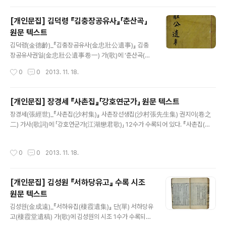
주가(勸酒歌)」가 수록..
는데, 잡저에 가훈(家訓) 2편, 책자(責子), 입산설(入山
說), 총부정씨찬(冢婦鄭氏讚), 감성은가(感聖恩歌) 1수,
[개인문집] 김덕령 『김충장공유사』「춘산곡」
계자사(戒子詞), 입산가(入山歌) 2수, 사향가(思鄕歌)
원문 텍스트
가 수록되어 있다. 이 중 정조의 죽음을 애도하며 지은 「감
글 내용
성은가」와 59세 때 장수 팔공산에 들어가 지은 「입산가」가
김덕령(金德齡)_『김충장공유사(金忠壯公遺事)』 김충
시조작품이다. 感聖恩歌 01 愛民사우리聖上升遐帝
장공유사권일(金忠壯公遺事卷一) 가(歌)에 ‘춘산곡(春
鄕단말가無椂다八道百姓女喪考妣뉘리그남오
山曲)’ 1수가 수록되어 있다. 임진왜란 때의 의병장 김덕령
작성시간
0
0
2013. 11. 18.
北邙山白骨도응당설워리로다 入山歌 02 물리기러長
(金德齡)의 유사(遺事)와 시문을 기록한 책이다. 권1에 수
水런가城이기러長城인가長水長城兩長間에入山男兒
록된 「춘산곡(春山曲)」은 김덕령이 모함으로 역적으로 몰
去留地라아마도긴장..
려 옥사하기 직전에 지은 것이다. 春山曲 丙申獄中作 0
[개인문집] 장경세 『사촌집』「강호연군가」 원문 텍스트
1 春山의불이나니못다퓐다붓다져뫼져불은물이나잇
글 내용
장경세(張經世)_『사촌집(沙村集)』 사촌장선생집(沙村張先生集) 권지이(卷之
거니와이몸의업슨불니러나니물업서노라
二) 가사(歌詞)에 「강호연군가(江湖戀君歌)」 12수가 수록되어 있다. 『사촌집(沙
村集)』은 장경세(張經世)의 문집이다. 「강호연군가(江湖戀君歌)」는 권2 가사에
실려 있다. 제목이 “효퇴계선생도산육곡작강호연군가(效退溪先生陶山六曲作江
작성시간
0
0
2013. 11. 18.
湖戀君歌)”라 하였고, “전육곡(前六曲)”과 “후육곡(後六曲)”으로 나누어져 있
고, 끝에 임자년(1612)에 쓴 작가의 후기가 붙어 있다. 제목에서 말하는 것과 같이
「강호연군가」는 이황의 「도산십이곡」을 본받아 창작한 것이다. 전체가 12수로 되어
[개인문집] 김성원 『서하당유고』 수록 시조
있고, 전육곡과 후육곡으로 나눈 것에서 「도산십이곡」을 계승한 모습을 볼 수 있다.
원문 텍스트
歌詞 效退溪先生陶山六曲作江湖戀君歌 前六曲 01 瑶空애거一張琴을
글 내용
빗기안..
김성원(金成遠)_『서하유집(棲霞遺集)』 단(單) 서하당유
고(棲霞堂遺稿) 가(歌)에 김성원의 시조 1수가 수록되어