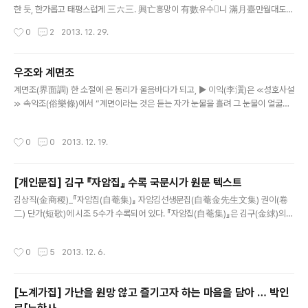
한 듯, 한가롭고 태평스럽게 三六三. 興亡흥망이 有數유수니 滿月臺만월대도
秋草추초ㅣ로다 五百年오백년 王業왕업이 牧笛목적에 부쳐시니 夕陽석양에 지
작성시간
0
2
2013. 12. 29.
나 客객이 눈물 계워 라 흥하고 망함이 운수에 달려 있으니, 만월대도 가을의 풀
(처럼 황폐한 모습)이로다. 오백년 왕업이 목동이 부는 피리 속에 담겨 있으니 석양에
지나가는 나그네가 눈물을 참지 못하는구나. ► 興亡(흥망)이 : 흥하고 망하는 것이.
우조와 계면조
► 有數(유수)니 : 운수가 정해져 있으니. 하늘의 뜻에 달렸으니. ► 滿月臺(만월
글 내용
계면조(界面調) 한 소절에 온 동리가 울음바다가 되고, ▶ 이익(李瀷)은 ≪성호사설
대) : 개성 북방 송악산 남쪽 기슭에 있는 고려의 왕궁터. ► 秋草(추초) : 가을 풀. 황
≫ 속악조(俗樂條)에서 “계면이라는 것은 듣는 자가 눈물을 흘려 그 눈물이 얼굴에
폐함을 은유하는 말. ► 牧笛(부적) : 목동이 부는 피리..
금을 긋기 때문에 붙여진 이름이다.”라고 설명하였다. ▶ 우조(羽調) 한 소절에 우는
아이가 딱 그치고 까르르 웃으니... ▶ 우조라는 말은 본래 ‘웃[上]’의 뜻을 가진 우리
작성시간
0
0
2013. 12. 19.
말 우조 또는 웃조를 한문의 음차(音借)로 표기한 데에서 유래되었으며, 높은 조의
뜻으로 풀이된다. ▶ 담담하고 온화한 느낌을 주며 흔히 느린 진양조 장단에 맞춰 부
른다. 활기찬 가락.
[개인문집] 김구 『자암집』 수록 국문시가 원문 텍스트
글 내용
김상직(金商稷)_『자암집(自菴集)』 자암김선생문집(自菴金先生文集) 권이(卷
二) 단가(短歌)에 시조 5수가 수록되어 있다. 『자암집(自菴集)』은 김구(金絿)의
시문집이다. 김구는 기묘사화(己卯士禍) 때 조광조, 김정 등과 개령, 남해 등지에서
13년 동안 유배생활을 하였을 때 경기체가인 「화전별곡(花田別曲)」과 자연시조를
작성시간
0
5
2013. 12. 6.
지으면서 세월을 보냈다. 『자암집(自菴集)』 권1은 시(詩), 권2는 문(文)이 수록되
어 있다. 국문시가는 권2에 경기체가 「화전별곡(花田別曲)」과 '단가(短歌)'라는 제
목 하에 시조 다섯 수가 실려 있다. 시조 중 앞의 세 수는 작품만 있고, 뒤의 두 수는
[노계가집] 가난을 원망 않고 즐기고자 하는 마음을 담아 … 박인
중종에게 지어 올린 것으로 창작 배경이 함께 기술되어 있다. 본서의 저본은 1659